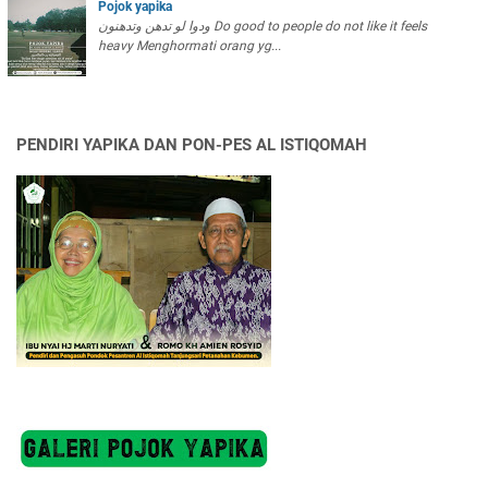
Y
Pojok yapika
A
ودوا لو تدهن وتدهنون Do good to people do not like it feels
heavy Menghormati orang yg...
P
I
K
A
PENDIRI YAPIKA DAN PON-PES AL ISTIQOMAH