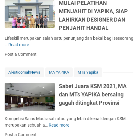
T
g
MULAI PELATIHAN
l
s
r
u
MENJAHIT DI YAPIKA, SIAP
i
2
o
d
r
0
LAHIRKAN DESIGNER DAN
p
i
a
2
h
PENJAHIT HANDAL
B
n
4
y
e
M
S
Lifeskill merupakan salah satu penunjang dan bekal bagi seseorang
d
b
a
M
…
Read more
M
i
e
d
A
U
A
r
Post a Comment
r
I
L
j
a
a
T
A
a
p
s
I
I
n
Al-istiqomahNews
MA YAPIKA
MTs Yapika
a
a
h
P
g
A
h
s
E
K
Sabet Juara KSM 2021, MA
j
Y
a
L
S
a
dan MTs YAPIKA bersaing
A
n
A
M
n
P
u
gagah ditingkat Provinsi
T
,
g
I
l
I
M
B
K
F
H
a
e
Kompetisi Sains Madrasah atau yang lebih dikenal dengan KSM,
A
i
A
d
r
merupakan sebuah a…
Read more
S
B
k
N
r
b
a
o
r
Post a Comment
M
a
e