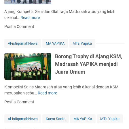
l
o
a
r
A jang Kompetisi Seni dan Olahraga Madrasah atau yang lebih
m
o
dikenal…
Read more
S
P
n
e
e
Post a Comment
g
t
r
J
e
l
u
l
o
Al-istiqomahNews
MA YAPIKA
MTs Yapika
a
a
m
r
h
b
Borong Trophy di Ajang KSM,
a
J
a
Madrasah YAPIKA menjadi
D
u
a
a
Juara Umum
a
n
l
r
S
a
a
e
K ompetisi Sains Madrasah atau yang lebih dikenal dengan KSM
m
i
v
merupakan sebu…
Read more
B
S
K
e
o
e
Post a Comment
S
n
r
m
M
S
o
i
,
k
n
n
Al-istiqomahNews
Karya Santri
MA YAPIKA
MTs Yapika
G
i
g
g
i
e