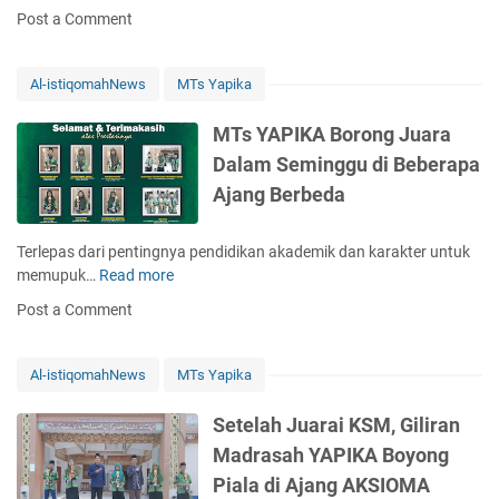
T
Post a Comment
s
Y
A
Al-istiqomahNews
MTs Yapika
P
I
MTs YAPIKA Borong Juara
K
Dalam Seminggu di Beberapa
A
Ajang Berbeda
B
o
r
Terlepas dari pentingnya pendidikan akademik dan karakter untuk
o
memupuk…
Read more
M
n
T
Post a Comment
g
s
P
Y
i
A
Al-istiqomahNews
MTs Yapika
a
P
l
I
Setelah Juarai KSM, Giliran
a
K
Madrasah YAPIKA Boyong
d
A
a
Piala di Ajang AKSIOMA
B