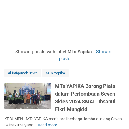
Showing posts with label
MTs Yapika
.
Show all
posts
Al-istiqomahNews
MTs Yapika
MTs YAPIKA Borong Piala
dalam Perlombaan Seven
Skies 2024 SMAIT Ihsanul
Fikri Mungkid
KEBUMEN - MTs YAPIKA menjuarai berbagai lomba di ajang Seven
Skies 2024 yang …
Read more
M